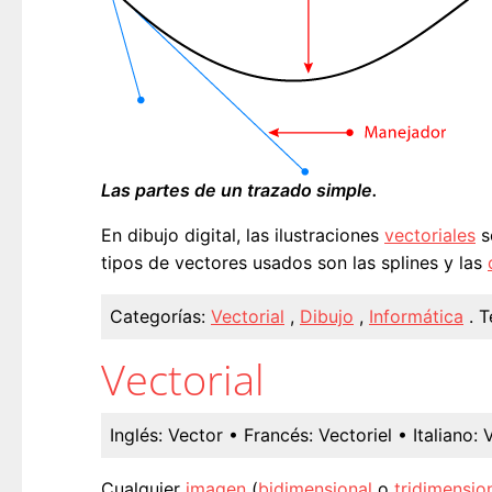
Las partes de un trazado simple.
En dibujo digital, las ilustraciones
vectoriales
s
tipos de vectores usados son las splines y las
Categorías:
Vectorial
,
Dibujo
,
Informática
.
T
Vectorial
Inglés:
Vector
• Francés:
Vectoriel
• Italiano:
V
Cualquier
imagen
(
bidimensional
o
tridimensio