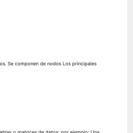
itos. Se componen de nodos Los principales
blas o matrices de datos; por ejemplo: Una