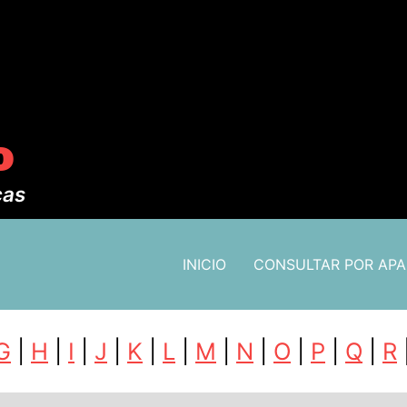
o
cas
INICIO
CONSULTAR POR AP
G
|
H
|
I
|
J
|
K
|
L
|
M
|
N
|
O
|
P
|
Q
|
R