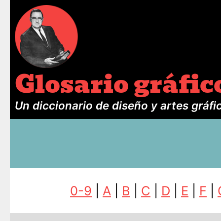
Glosario gráfic
Un diccionario de diseño y artes gráfi
0-9
|
A
|
B
|
C
|
D
|
E
|
F
|