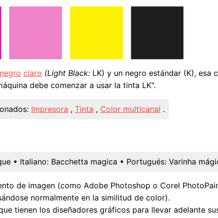
negro
claro
(Light Black:
LK) y un negro estándar (K), esa c
máquina debe comenzar a usar la tinta LK".
ionados:
Impresora
,
Tinta
,
Color multicanal
.
que
• Italiano:
Bacchetta magica
• Portugués:
Varinha mági
ento de imagen (como Adobe Photoshop o Corel PhotoPaint
sándose normalmente en la similitud de color).
ue tienen los diseñadores gráficos para llevar adelante su