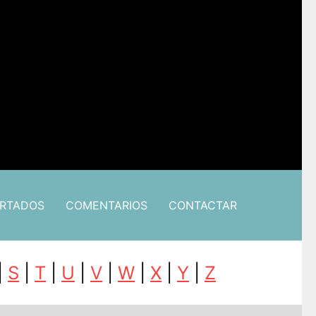
ARTADOS
COMENTARIOS
CONTACTAR
|
S
|
T
|
U
|
V
|
W
|
X
|
Y
|
Z