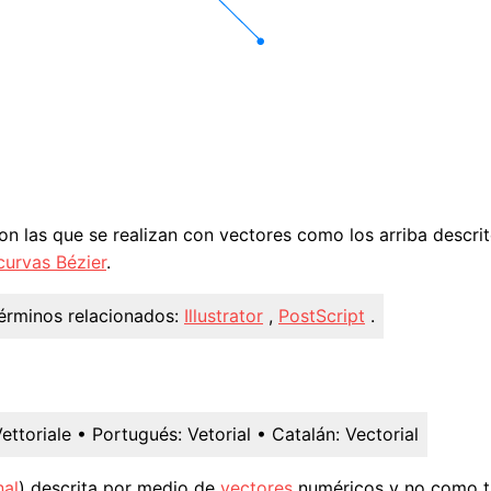
on las que se realizan con vectores como los arriba descr
curvas Bézier
.
érminos relacionados:
Illustrator
,
PostScript
.
ettoriale
• Portugués:
Vetorial
• Catalán:
Vectorial
nal
) descrita por medio de
vectores
numéricos y no como ta