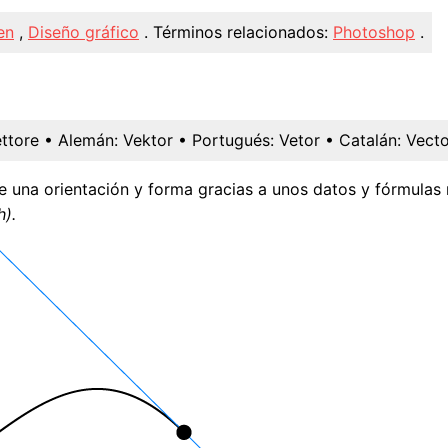
en
,
Diseño gráfico
.
Términos relacionados:
Photoshop
.
ttore
• Alemán:
Vektor
• Portugués:
Vetor
• Catalán:
Vecto
ye una orientación y forma gracias a unos datos y fórmulas n
h).