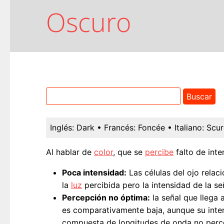
Oscuro
Inglés:
Dark
• Francés:
Foncée
• Italiano:
Scu
Al hablar de
color
, que se
percibe
falto de int
Poca intensidad:
Las células del ojo relac
la
luz
percibida pero la intensidad de la señ
Percepción no óptima:
la señal que llega 
es comparativamente baja, aunque su intens
compuesta de longitudes de onda no perce