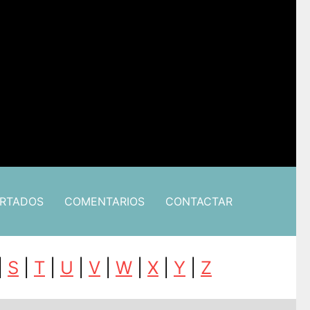
ARTADOS
COMENTARIOS
CONTACTAR
|
S
|
T
|
U
|
V
|
W
|
X
|
Y
|
Z