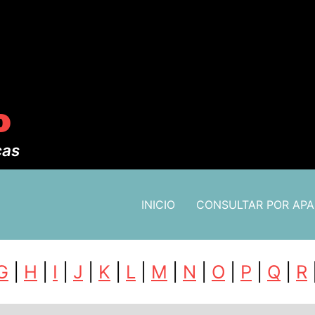
o
cas
INICIO
CONSULTAR POR AP
G
|
H
|
I
|
J
|
K
|
L
|
M
|
N
|
O
|
P
|
Q
|
R