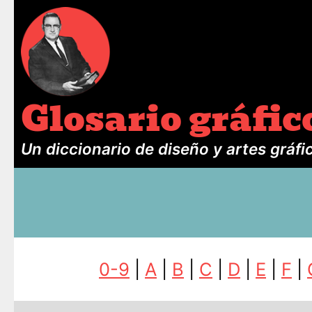
Glosario gráfic
Un diccionario de diseño y artes gráfi
0-9
|
A
|
B
|
C
|
D
|
E
|
F
|