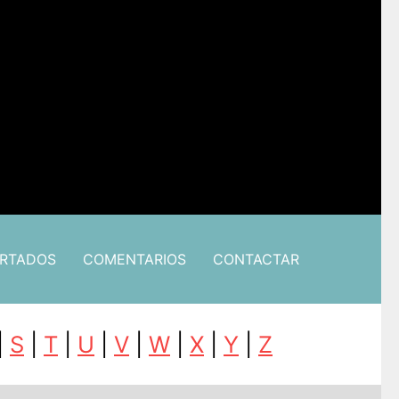
ARTADOS
COMENTARIOS
CONTACTAR
|
S
|
T
|
U
|
V
|
W
|
X
|
Y
|
Z