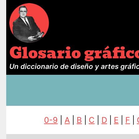
Glosario gráfic
Un diccionario de diseño y artes gráfi
0-9
|
A
|
B
|
C
|
D
|
E
|
F
|