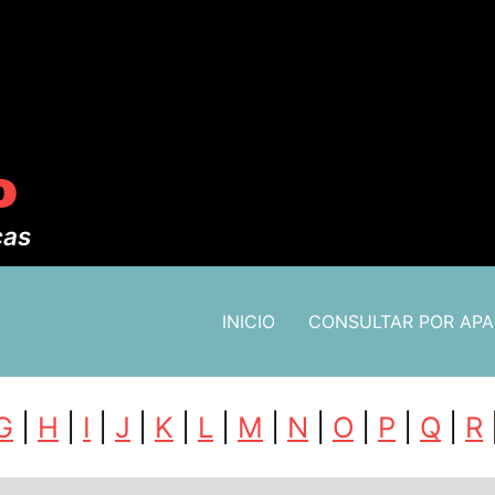
o
cas
INICIO
CONSULTAR POR AP
G
|
H
|
I
|
J
|
K
|
L
|
M
|
N
|
O
|
P
|
Q
|
R