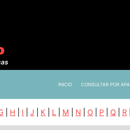
o
cas
INICIO
CONSULTAR POR AP
G
|
H
|
I
|
J
|
K
|
L
|
M
|
N
|
O
|
P
|
Q
|
R