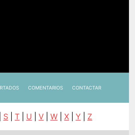
ARTADOS
COMENTARIOS
CONTACTAR
|
S
|
T
|
U
|
V
|
W
|
X
|
Y
|
Z