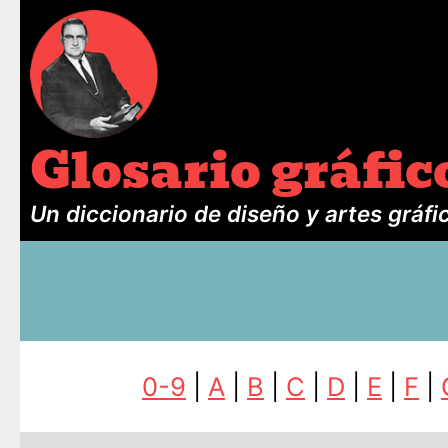
Glosario gráfic
Un diccionario de diseño y artes gráfi
0-9
|
A
|
B
|
C
|
D
|
E
|
F
|