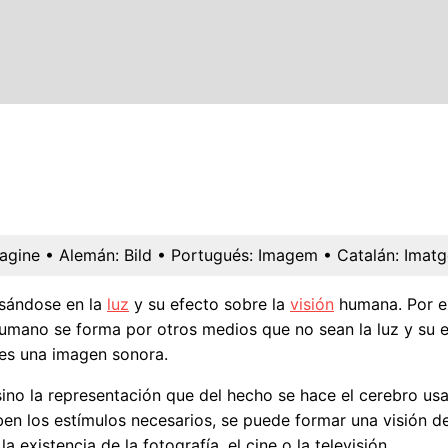
agine
• Alemán:
Bild
• Portugués:
Imagem
• Catalán:
Imatg
asándose en la
luz
y su efecto sobre la
visión
humana. Por e
mano se forma por otros medios que no sean la luz y su efec
 es una imagen sonora.
sino la representación que del hecho se hace el cerebro usa
en los estímulos necesarios, se puede formar una visión de
a existencia de la fotografía, el cine o la televisión.