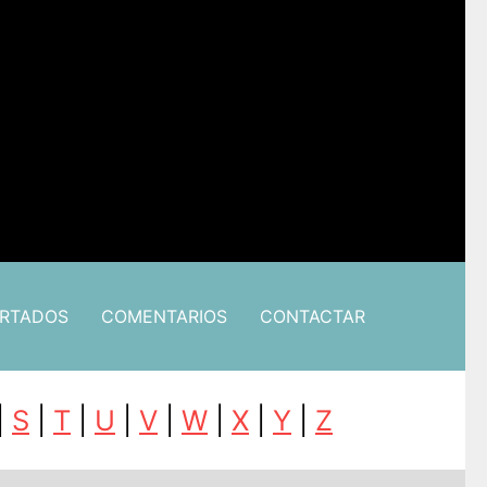
ARTADOS
COMENTARIOS
CONTACTAR
|
S
|
T
|
U
|
V
|
W
|
X
|
Y
|
Z