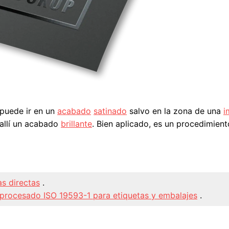
puede ir en un
acabado
satinado
salvo en la zona de una
i
 allí un acabado
brillante
. Bien aplicado, es un procedimien
as directas
.
procesado ISO 19593-1 para etiquetas y embalajes
.