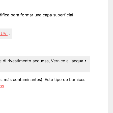
difica para formar una capa superficial
 UVI
.
e di rivestimento acquosa, Vernice all'acqua
•
es, más contaminantes). Este tipo de barnices
os
.