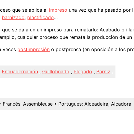
oceso que se aplica al
impreso
una vez que ha pasado por 
,
barnizado
,
plastificado
…
z que se da a un un impreso para rematarlo: Acabado brillant
amplio, cualquier proceso que remata la producción de un 
 a veces
postimpresión
o postprensa (en oposición a los p
:
Encuadernación
,
Guillotinado
,
Plegado
,
Barniz
.
• Francés:
Assembleuse
• Portugués:
Alceadeira, Alçadora