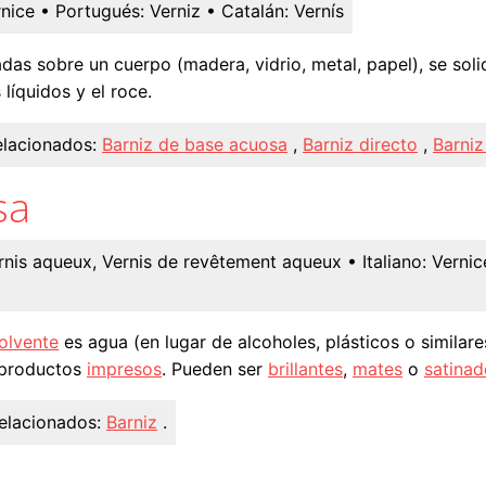
nice
• Portugués:
Verniz
• Catalán:
Vernís
das sobre un cuerpo (madera, vidrio, metal, papel), se soli
 líquidos y el roce.
elacionados:
Barniz de base acuosa
,
Barniz directo
,
Barniz
sa
rnis aqueux, Vernis de revêtement aqueux
• Italiano:
Vernic
olvente
es agua (en lugar de alcoholes, plásticos o similar
productos
impresos
. Pueden ser
brillantes
,
mates
o
satinad
elacionados:
Barniz
.