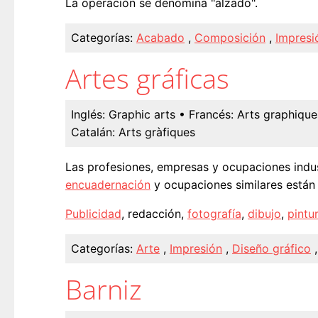
La operación se denomina "alzado".
Categorías:
Acabado
,
Composición
,
Impresi
Artes gráficas
Inglés:
Graphic arts
• Francés:
Arts graphique
Catalán:
Arts gràfiques
Las profesiones, empresas y ocupaciones indus
encuadernación
y ocupaciones similares están 
Publicidad
, redacción,
fotografía
,
dibujo
,
pintu
Categorías:
Arte
,
Impresión
,
Diseño gráfico
Barniz