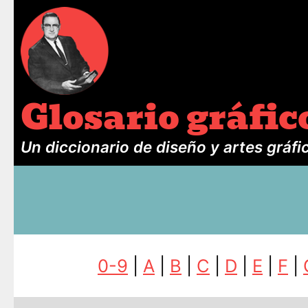
Glosario gráfic
Un diccionario de diseño y artes gráfi
0-9
|
A
|
B
|
C
|
D
|
E
|
F
|