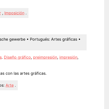
r
,
Imposición
.
ische gewerbe
• Portugués:
Artes gráficas
•
s
.
Diseño gráfico
,
preimpresión
,
impresión
,
s con las artes gráficas.
os:
Arte
.