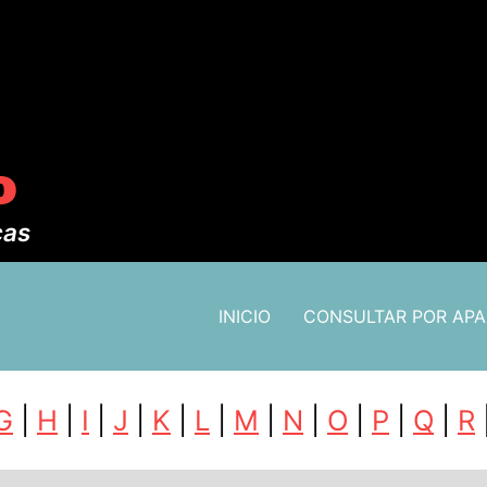
o
cas
INICIO
CONSULTAR POR AP
G
|
H
|
I
|
J
|
K
|
L
|
M
|
N
|
O
|
P
|
Q
|
R