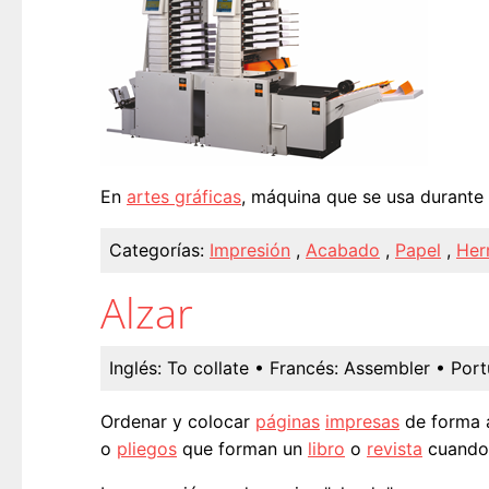
En
artes gráficas
, máquina que se usa durante
Categorías:
Impresión
,
Acabado
,
Papel
,
Her
Alzar
Inglés:
To collate
• Francés:
Assembler
• Port
Ordenar y colocar
páginas
impresas
de forma 
o
pliegos
que forman un
libro
o
revista
cuando 