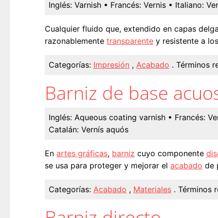
Inglés:
Varnish
• Francés:
Vernis
• Italiano:
Ver
Cualquier fluido que, extendido en capas delga
razonablemente
transparente
y resistente a los
Categorías:
Impresión
,
Acabado
.
Términos r
Barniz de base acuo
Inglés:
Aqueous coating varnish
• Francés:
Ve
Catalán:
Vernís aquós
En
artes gráficas
,
barniz
cuyo componente
dis
se usa para proteger y mejorar el
acabado
de 
Categorías:
Acabado
,
Materiales
.
Términos r
Barniz directo