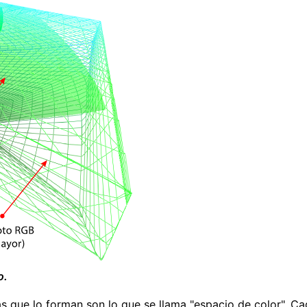
o.
las que lo forman son lo que se llama "espacio de color". 