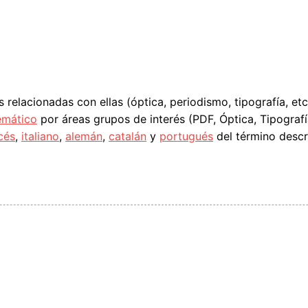
s relacionadas con ellas (óptica, periodismo, tipografía, et
emático
por áreas grupos de interés (PDF, Óptica, Tipografía
cés
,
italiano
,
alemán
,
catalán
y
portugués
del término descr