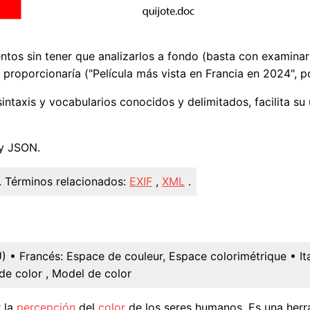
entos sin tener que analizarlos a fondo (basta con examina
 proporcionaría ("Película más vista en Francia en 2024", p
ntaxis y vocabularios conocidos y delimitados, facilita su
y JSON.
.
Términos relacionados:
EXIF
,
XML
.
U)
• Francés:
Espace de couleur, Espace colorimétrique
• It
de color , Model de color
 la
percepción
del
color
de los seres humanos. Es una herr