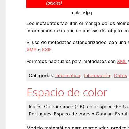
Los metadatos facilitan el manejo de los elem
información extra que un análisis del objeto no
El uso de metadatos estandarizados, con una si
XMP
o
EXIF
.
Formatos habituales para metadatos son
XML
Categorías:
Informática
,
Información
,
Datos
Espacio de color
Inglés:
Colour space (GB), color space (EE U
Portugués:
Espaço de cores
• Catalán:
Espai 
Modelo matemático para reproducir y predecir