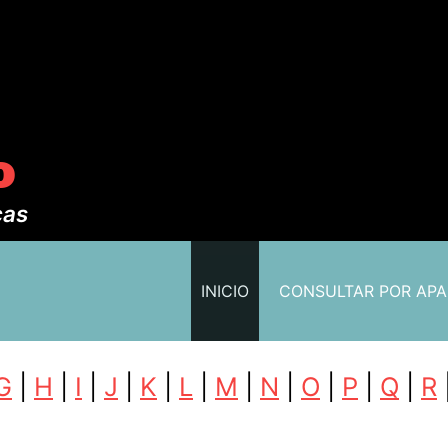
o
cas
INICIO
CONSULTAR POR AP
G
|
H
|
I
|
J
|
K
|
L
|
M
|
N
|
O
|
P
|
Q
|
R