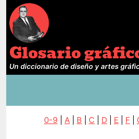
Glosario gráfic
Un diccionario de diseño y artes gráfi
0-9
|
A
|
B
|
C
|
D
|
E
|
F
|