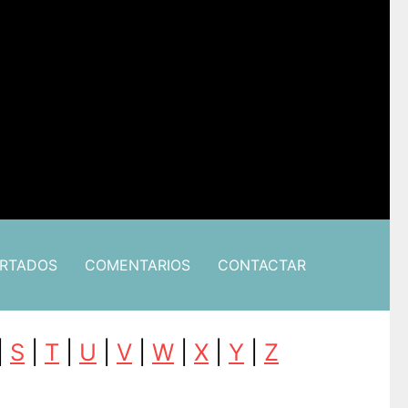
ARTADOS
COMENTARIOS
CONTACTAR
|
S
|
T
|
U
|
V
|
W
|
X
|
Y
|
Z