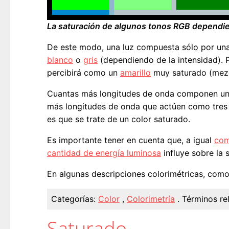
La saturación de algunos tonos RGB dependi
De este modo, una luz compuesta sólo por una
blanco
o
gris
(dependiendo de la intensidad). P
percibirá como un
amarillo
muy saturado (mezcl
Cuantas más longitudes de onda componen una
más longitudes de onda que actúen como tres p
es que se trate de un color saturado.
Es importante tener en cuenta que, a igual
com
cantidad de energía luminosa
influye sobre la 
En algunas descripciones colorimétricas, com
Categorías:
Color
,
Colorimetría
.
Términos re
Saturado