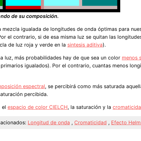
endo de su composición.
 mezcla igualada de longitudes de onda óptimas para nues
or el contrario, si de esa misma luz se quitan las longitud
a de luz roja y verde en la
sintesis aditiva
).
 luz, más probabilidades hay de que sea un color
menos s
rimarios igualados). Por el contrario, cuantas menos lon
posición espectral
, se percibirá como más saturada aquell
saturación percibida.
o el
espacio de color CIELCH
, la saturación y la
cromaticid
lacionados:
Longitud de onda
,
Cromaticidad
,
Efecto Helm