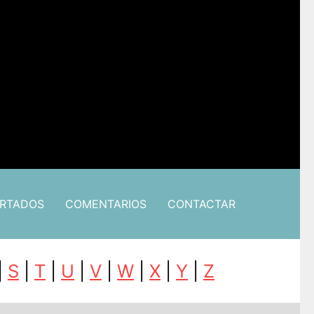
ARTADOS
COMENTARIOS
CONTACTAR
|
S
|
T
|
U
|
V
|
W
|
X
|
Y
|
Z