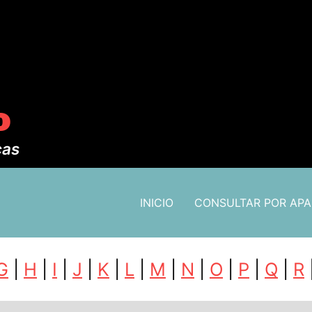
o
cas
INICIO
CONSULTAR POR AP
G
|
H
|
I
|
J
|
K
|
L
|
M
|
N
|
O
|
P
|
Q
|
R