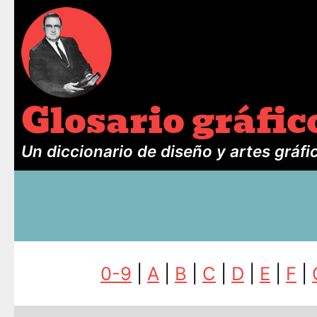
Glosario gráfic
Un diccionario de diseño y artes gráfi
0-9
|
A
|
B
|
C
|
D
|
E
|
F
|