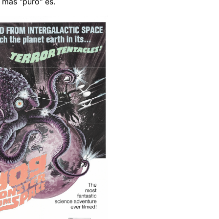
 más "puro" es.