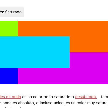
s:
Saturado
des de onda
es un color poco saturado o
desaturado
—tamb
de onda es absoluto, o incluso único, es un color muy sat