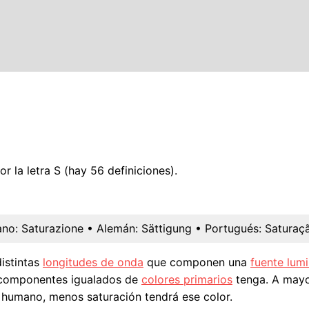
 la letra S (hay 56 definiciones).
ano:
Saturazione
• Alemán:
Sättigung
• Portugués:
Saturaç
distintas
longitudes de onda
que componen una
fuente lum
 componentes igualados de
colores primarios
tenga. A mayo
humano, menos saturación tendrá ese color.