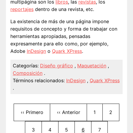
multipágina son los
libros
, las
revistas
, los
reportajes
dentro de una revista, etc.
La existencia de más de una página impone
requisitos de concepto y forma de trabajar con
herramientas apropiadas, pensadas
expresamente para ello como, por ejemplo,
Adobe
InDesign
o
Quark XPress
.
Categorías:
Diseño gráfico
,
Maquetación
,
Composición
.
Términos relacionados:
InDesign
,
Quark XPress
.
Paginación
Primera página
Página anterior
Página
Página
‹‹ Primero
‹‹ Anterior
1
2
Página
Página
Página
Página actual
Página
3
4
5
6
7