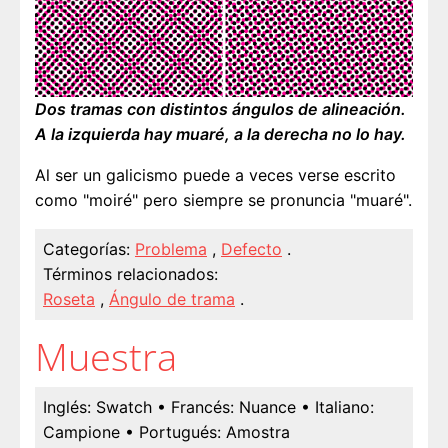
Dos tramas con distintos ángulos de alineación.
A la izquierda hay muaré, a la derecha no lo hay.
Al ser un galicismo puede a veces verse escrito
como "moiré" pero siempre se pronuncia "muaré".
Categorías:
Problema
,
Defecto
.
Términos relacionados:
Roseta
,
Ángulo de trama
.
Muestra
Inglés:
Swatch
• Francés:
Nuance
• Italiano:
Campione
• Portugués:
Amostra