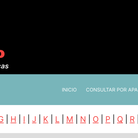
o
cas
INICIO
CONSULTAR POR AP
G
|
H
|
I
|
J
|
K
|
L
|
M
|
N
|
O
|
P
|
Q
|
R