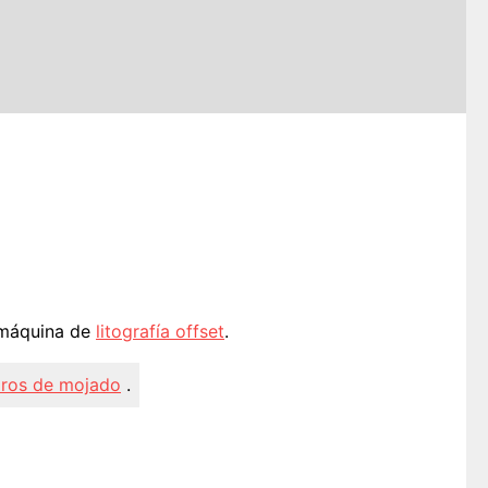
máquina de
litografía offset
.
dros de mojado
.