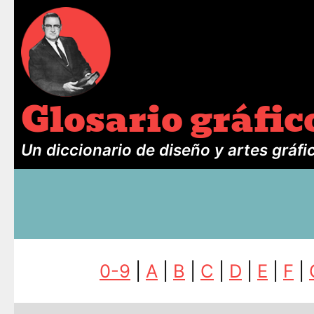
Glosario gráfic
Un diccionario de diseño y artes gráfi
0-9
|
A
|
B
|
C
|
D
|
E
|
F
|