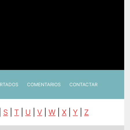
ARTADOS
COMENTARIOS
CONTACTAR
|
S
|
T
|
U
|
V
|
W
|
X
|
Y
|
Z