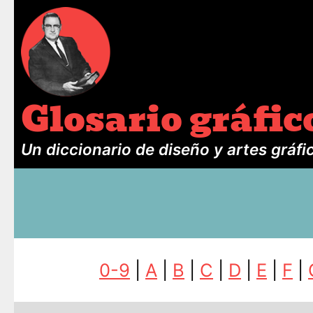
Glosario gráfic
Un diccionario de diseño y artes gráfi
0-9
|
A
|
B
|
C
|
D
|
E
|
F
|