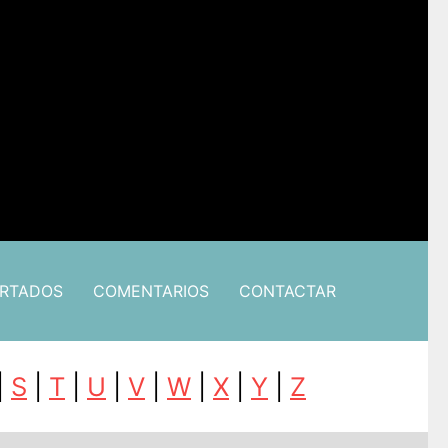
ARTADOS
COMENTARIOS
CONTACTAR
|
S
|
T
|
U
|
V
|
W
|
X
|
Y
|
Z