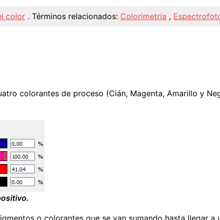
l color
.
Términos relacionados:
Colorimetría
,
Espectrofot
uatro colorantes de proceso (Cián, Magenta, Amarillo y Neg
ositivo.
pigmentos o colorantes que se van sumando hasta llegar a