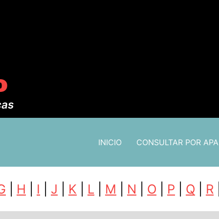
o
cas
INICIO
CONSULTAR POR AP
G
|
H
|
I
|
J
|
K
|
L
|
M
|
N
|
O
|
P
|
Q
|
R