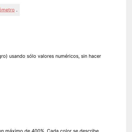
ómetro
.
ro) usando sólo valores numéricos, sin hacer
 un máximo de 400%. Cada color se describe