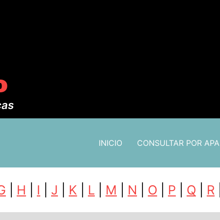
o
cas
INICIO
CONSULTAR POR AP
G
|
H
|
I
|
J
|
K
|
L
|
M
|
N
|
O
|
P
|
Q
|
R