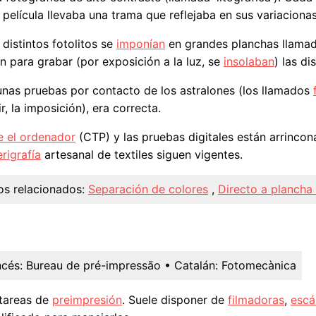
la película llevaba una trama que reflejaba en sus variacion
 distintos fotolitos se
imponían
en grandes planchas llama
 para grabar (por exposición a la luz, se
insolaban
) las di
 unas pruebas por contacto de los astralones (los llamados
, la imposición), era correcta.
e el ordenador
(CTP) y las pruebas digitales están arrincona
erigrafía
artesanal de textiles siguen vigentes.
os relacionados:
Separación de colores
,
Directo a plancha
ncés:
Bureau de pré-impressão
• Catalán:
Fotomecànica
 tareas de
preimpresión
. Suele disponer de
filmadoras
,
escá