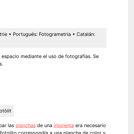
rie
• Portugués:
Fotogrametria
• Catalán:
y espacio mediante el uso de fotografías. Se
s.
otòlit
bar las
planchas
de una
imprenta
era necesario
 fotolito correspondía a una plancha de color y