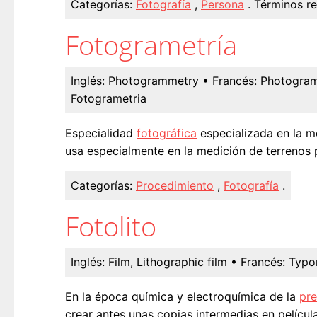
Categorías:
Fotografía
,
Persona
.
Términos re
Fotogrametría
Inglés:
Photogrammetry
• Francés:
Photogram
Fotogrametria
Especialidad
fotográfica
especializada en la me
usa especialmente en la medición de terrenos p
Categorías:
Procedimiento
,
Fotografía
.
Fotolito
Inglés:
Film, Lithographic film
• Francés:
Typon
En la época química y electroquímica de la
pre
crear antes unas copias intermedias en película