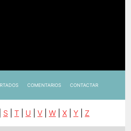
ARTADOS
COMENTARIOS
CONTACTAR
|
S
|
T
|
U
|
V
|
W
|
X
|
Y
|
Z