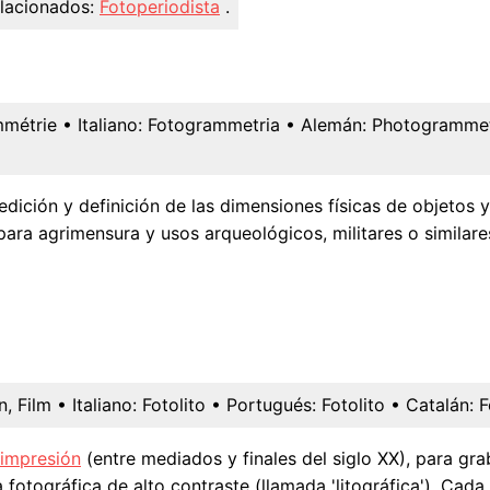
lacionados:
Fotoperiodista
.
métrie
• Italiano:
Fotogrammetria
• Alemán:
Photogrammet
dición y definición de las dimensiones físicas de objetos 
ara agrimensura y usos arqueológicos, militares o similare
, Film
• Italiano:
Fotolito
• Portugués:
Fotolito
• Catalán:
F
impresión
(entre mediados y finales del siglo XX), para gra
 fotográfica de alto contraste (llamada 'litográfica'). Cada