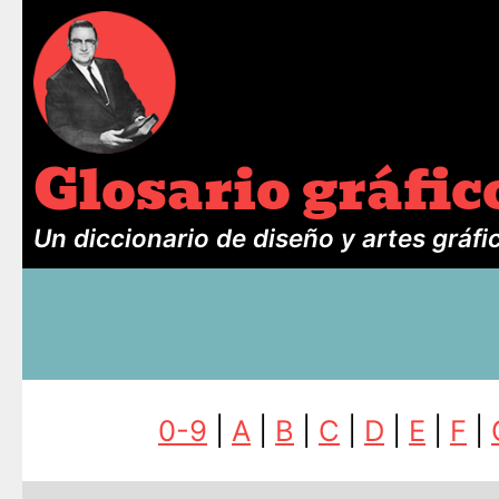
Glosario gráfic
Un diccionario de diseño y artes gráfi
0-9
|
A
|
B
|
C
|
D
|
E
|
F
|