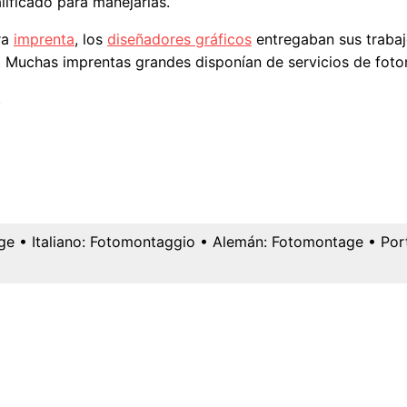
lificado para manejarlas.
ra
imprenta
, los
diseñadores gráficos
entregaban sus trabaj
s. Muchas imprentas grandes disponían de servicios de fot
.
ge
• Italiano:
Fotomontaggio
• Alemán:
Fotomontage
• Por