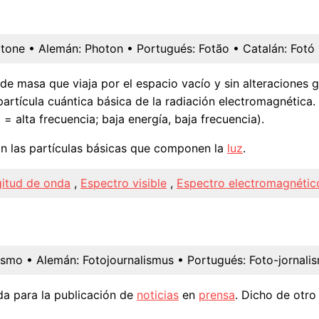
otone
• Alemán:
Photon
• Portugués:
Fotão
• Catalán:
Fotó
de masa que viaja por el espacio vacío y sin alteraciones 
artícula cuántica básica de la radiación electromagnética.
 = alta frecuencia; baja energía, baja frecuencia).
on las partículas básicas que componen la
luz
.
itud de onda
,
Espectro visible
,
Espectro electromagnétic
ismo
• Alemán:
Fotojournalismus
• Portugués:
Foto-jornali
a para la publicación de
noticias
en
prensa
. Dicho de otr