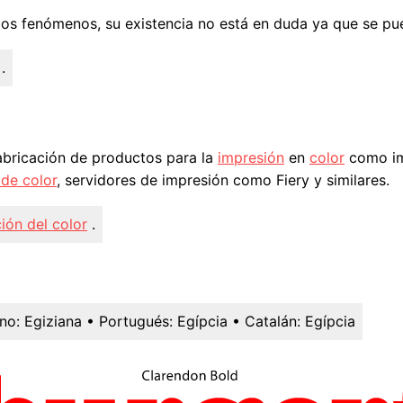
mbos fenómenos, su existencia no está en duda ya que se p
.
abricación de productos para la
impresión
en
color
como im
de color
, servidores de impresión como Fiery y similares.
ión del color
.
ano:
Egiziana
• Portugués:
Egípcia
• Catalán:
Egípcia