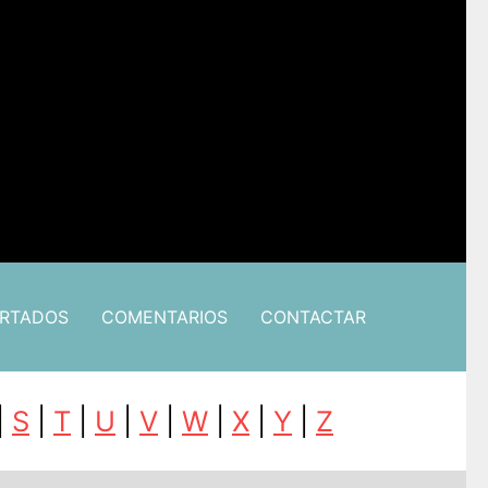
ARTADOS
COMENTARIOS
CONTACTAR
|
S
|
T
|
U
|
V
|
W
|
X
|
Y
|
Z