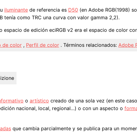
su
iluminante
de referencia es
D50
(en Adobe RGB(1998) s
GB tenía como TRC una curva con valor gamma 2,2).
o espacio de edición eciRGB v2 era el espacio de color c
 de color
,
Perfil de color
.
Términos relacionados:
Adobe 
izione
nformativo
o
artístico
creado de una sola vez (en este caso
dición nacional, local, regional…) o con un aspecto o
form
radas
que cambia parcialmente y se publica para un moment
.