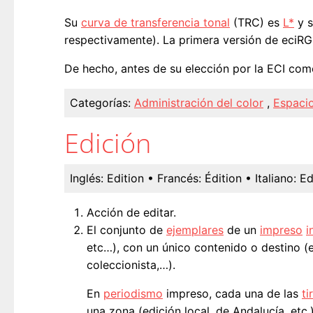
Su
curva de transferencia tonal
(TRC) es
L*
y 
respectivamente). La primera versión de eciR
De hecho, antes de su elección por la ECI com
Categorías:
Administración del color
,
Espacio
Edición
Inglés:
Edition
• Francés:
Édition
• Italiano:
Ed
Acción de editar.
El conjunto de
ejemplares
de un
impreso
i
etc…), con un único contenido o destino (e
coleccionista,…).
En
periodismo
impreso, cada una de las
ti
una zona (edición local, de Andalucía, etc.)