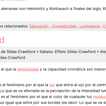
alemanes von Helmholtz y Kohlrausch a finales del siglo XIX
s relacionados:
Saturación
,
Cromaticidad
,
Luminancia
,
C
rd
t de Stiles–Crawford
• Italiano:
Effeto Stiles-Crawford
• Al
tiles-Crawford
 el que la
luminosidad
y la capacidad cromática son menore
es el fenómeno por el que la
luz
que entra al ojo por el cen
 Lo que se ve afectada es la percepción de la intensidad lu
 es el fenómeno por el que el color de cualquier luz
monoc
uz igual que entre por sus bordes (es decir: Lo que se ve 