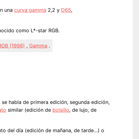
on una
curva gamma
2,2 y
D65
,
onocido como L*-star RGB.
RGB (1998)
,
Gamma
.
 se habla de primera edición, segunda edición,
ato
similar (edición de
bolsillo
, de lujo, de
o del día (edición de mañana, de tarde…) o