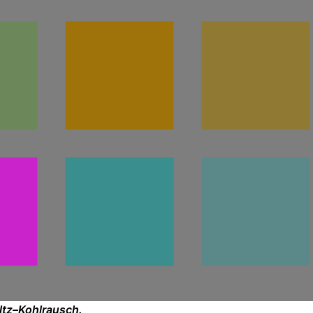
ltz–Kohlrausch.