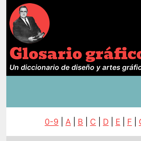
Glosario gráfic
Un diccionario de diseño y artes gráfi
0-9
|
A
|
B
|
C
|
D
|
E
|
F
|