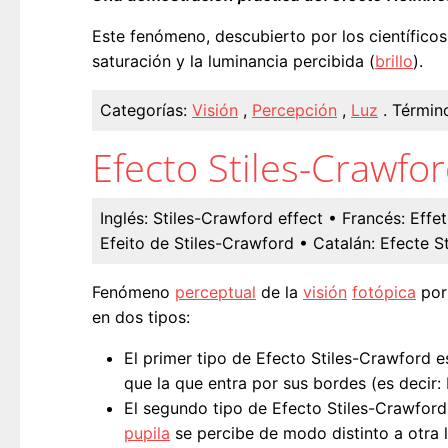
Este fenómeno, descubierto por los científicos 
saturación y la luminancia percibida (
brillo
).
Categorías:
Visión
,
Percepción
,
Luz
.
Término
Efecto Stiles-Crawfo
Inglés:
Stiles-Crawford effect
• Francés:
Effe
Efeito de Stiles-Crawford
• Catalán:
Efecte S
Fenómeno
perceptual
de la
visión
fotópica
por
en dos tipos:
El primer tipo de Efecto Stiles-Crawford 
que la que entra por sus bordes (es decir:
El segundo tipo de Efecto Stiles-Crawford
pupila
se percibe de modo distinto a otra l