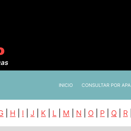
o
cas
INICIO
CONSULTAR POR AP
G
|
H
|
I
|
J
|
K
|
L
|
M
|
N
|
O
|
P
|
Q
|
R