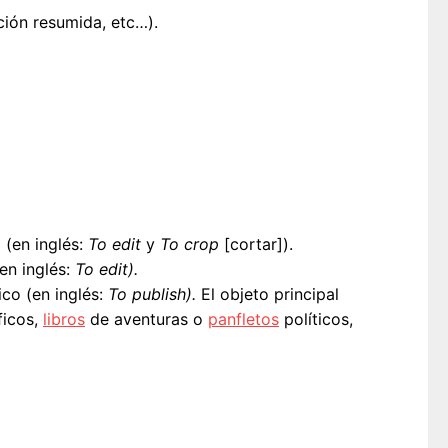
ción resumida, etc…).
 (en inglés:
To edit
y
To crop
[cortar]).
en inglés:
To edit).
ico (en inglés:
To publish).
El objeto principal
icos,
libros
de aventuras o
panfletos
políticos,