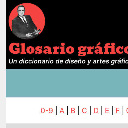
Glosario gráfic
Un diccionario de diseño y artes gráfi
0-9
|
A
|
B
|
C
|
D
|
E
|
F
|