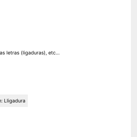
s letras (ligaduras), etc…
n:
Lligadura