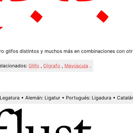
tro glifos distintos y muchos más en combinaciones con otra
elacionados:
Glifo
,
Dígrafo
,
Mayúscula
.
Legatura
• Alemán:
Ligatur
• Portugués:
Ligadura
• Catalá