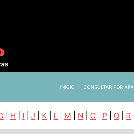
o
cas
INICIO
CONSULTAR POR AP
G
|
H
|
I
|
J
|
K
|
L
|
M
|
N
|
O
|
P
|
Q
|
R