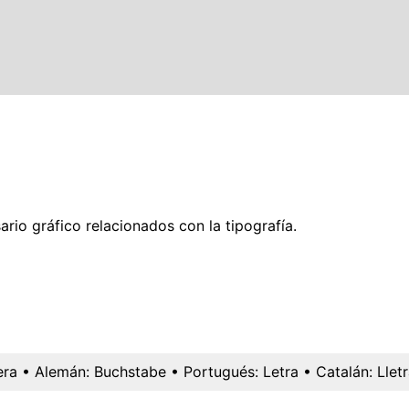
rio gráfico relacionados con la tipografía.
era
• Alemán:
Buchstabe
• Portugués:
Letra
• Catalán:
Llet