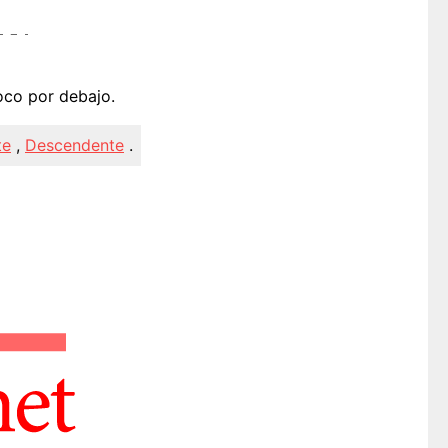
poco por debajo.
te
,
Descendente
.