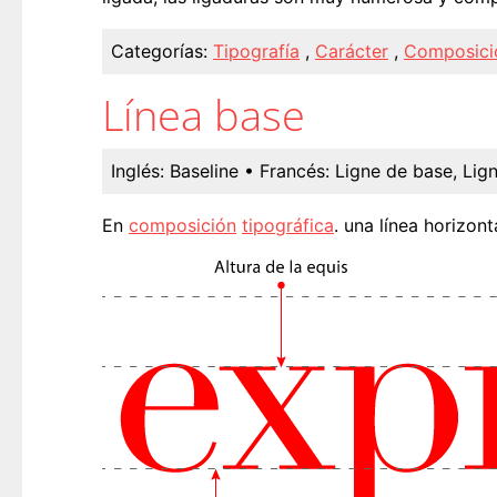
Categorías:
Tipografía
,
Carácter
,
Composici
Línea base
Inglés:
Baseline
• Francés:
Ligne de base, Lig
En
composición
tipográfica
. una línea horizon