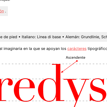
ón
.
ne de pied
• Italiano:
Linea di base
• Alemán:
Grundlinie, Sch
tal imaginaria en la que se apoyan los
carácteres
tipográfic