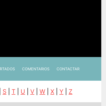
ARTADOS
COMENTARIOS
CONTACTAR
|
S
|
T
|
U
|
V
|
W
|
X
|
Y
|
Z