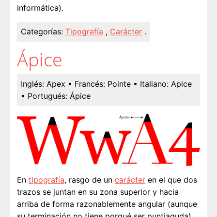
informática).
Categorías:
Tipografía
,
Carácter
.
Ápice
Inglés:
Apex
• Francés:
Pointe
• Italiano:
Apice
• Portugués:
Ápice
En
tipografía
, rasgo de un
carácter
en el que dos
trazos se juntan en su zona superior y hacia
arriba de forma razonablemente angular (aunque
su terminación no tiene porqué ser puntiaguda).