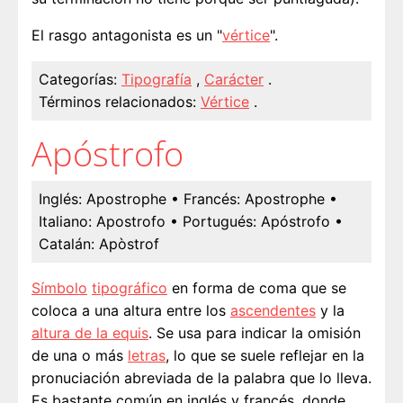
El rasgo antagonista es un "
vértice
".
Categorías:
Tipografía
,
Carácter
.
Términos relacionados:
Vértice
.
Apóstrofo
Inglés:
Apostrophe
• Francés:
Apostrophe
•
Italiano:
Apostrofo
• Portugués:
Apóstrofo
•
Catalán:
Apòstrof
Símbolo
tipográfico
en forma de coma que se
coloca a una altura entre los
ascendentes
y la
altura de la equis
. Se usa para indicar la omisión
de una o más
letras
, lo que se suele reflejar en la
pronuciación abreviada de la palabra que lo lleva.
Es bastante común en inglés y francés, donde