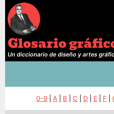
Glosario gráfic
Un diccionario de diseño y artes gráfi
0-9
|
A
|
B
|
C
|
D
|
E
|
F
|