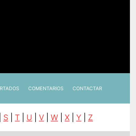
ARTADOS
COMENTARIOS
CONTACTAR
|
S
|
T
|
U
|
V
|
W
|
X
|
Y
|
Z