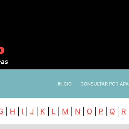
o
cas
INICIO
CONSULTAR POR AP
G
|
H
|
I
|
J
|
K
|
L
|
M
|
N
|
O
|
P
|
Q
|
R