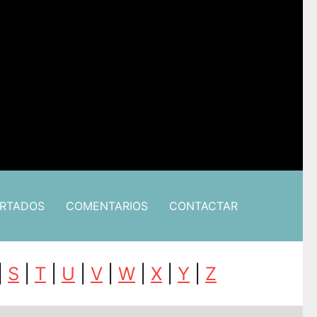
ARTADOS
COMENTARIOS
CONTACTAR
|
S
|
T
|
U
|
V
|
W
|
X
|
Y
|
Z