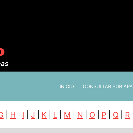
o
cas
INICIO
CONSULTAR POR AP
G
|
H
|
I
|
J
|
K
|
L
|
M
|
N
|
O
|
P
|
Q
|
R