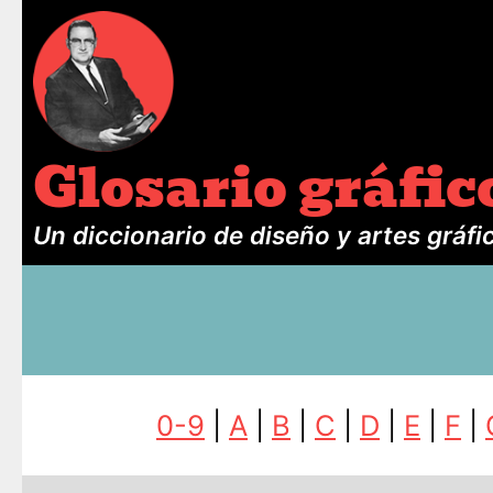
Glosario gráfic
Un diccionario de diseño y artes gráfi
0-9
|
A
|
B
|
C
|
D
|
E
|
F
|