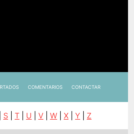
ARTADOS
COMENTARIOS
CONTACTAR
|
S
|
T
|
U
|
V
|
W
|
X
|
Y
|
Z