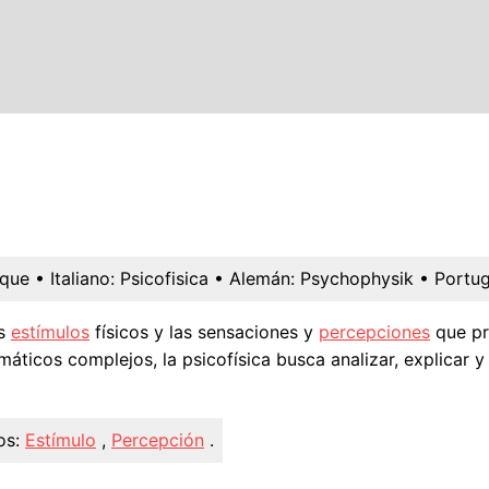
ique
• Italiano:
Psicofisica
• Alemán:
Psychophysik
• Portug
os
estímulos
físicos y las sensaciones y
percepciones
que pr
ticos complejos, la psicofísica busca analizar, explicar y
os:
Estímulo
,
Percepción
.