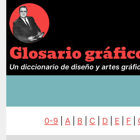
Glosario gráfic
Un diccionario de diseño y artes gráfi
0-9
|
A
|
B
|
C
|
D
|
E
|
F
|