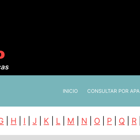
o
cas
INICIO
CONSULTAR POR AP
G
|
H
|
I
|
J
|
K
|
L
|
M
|
N
|
O
|
P
|
Q
|
R