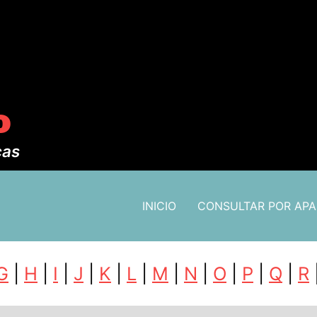
o
cas
INICIO
CONSULTAR POR AP
G
|
H
|
I
|
J
|
K
|
L
|
M
|
N
|
O
|
P
|
Q
|
R