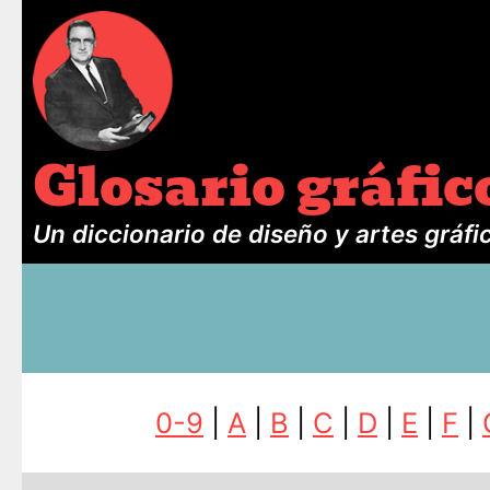
Glosario gráfic
Un diccionario de diseño y artes gráfi
0-9
|
A
|
B
|
C
|
D
|
E
|
F
|