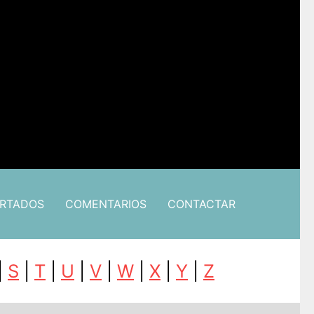
ARTADOS
COMENTARIOS
CONTACTAR
|
S
|
T
|
U
|
V
|
W
|
X
|
Y
|
Z