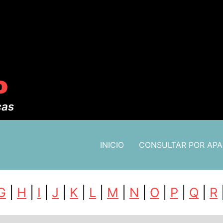
o
cas
INICIO
CONSULTAR POR AP
G
|
H
|
I
|
J
|
K
|
L
|
M
|
N
|
O
|
P
|
Q
|
R