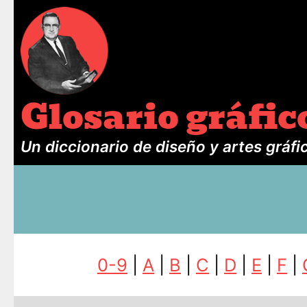
Glosario gráfic
Un diccionario de diseño y artes gráfi
0-9
|
A
|
B
|
C
|
D
|
E
|
F
|