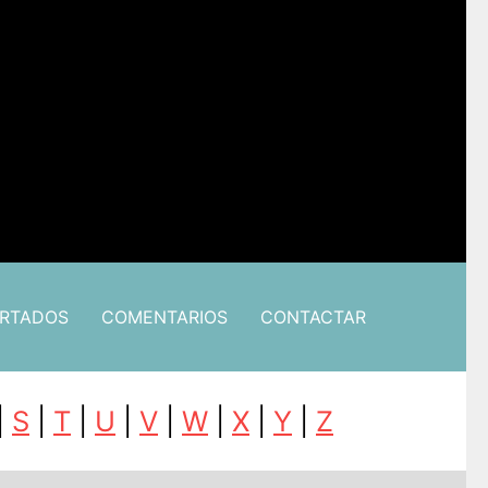
ARTADOS
COMENTARIOS
CONTACTAR
|
S
|
T
|
U
|
V
|
W
|
X
|
Y
|
Z