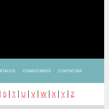
ARTADOS
COMENTARIOS
CONTACTAR
|
S
|
T
|
U
|
V
|
W
|
X
|
Y
|
Z