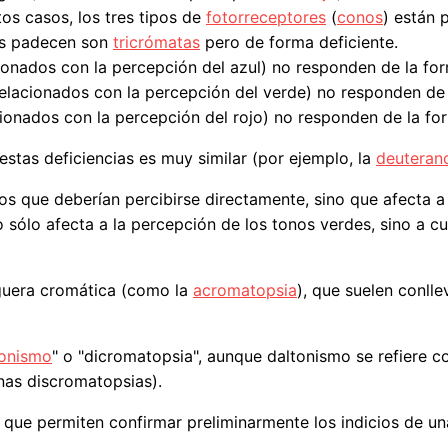
os casos, los tres tipos de
fotorreceptores
(
conos
) están 
as padecen son
tricrómatas
pero de forma deficiente.
ionados con la percepción del azul) no responden de la fo
lacionados con la percepción del verde) no responden de 
ionados con la percepción del rojo) no responden de la fo
estas deficiencias es muy similar (por ejemplo, la
deuteran
nos que deberían percibirse directamente, sino que afecta 
o sólo afecta a la percepción de los tonos verdes, sino a c
guera cromática (como la
acromatopsia
), que suelen conll
tonismo
" o "dicromatopsia", aunque daltonismo se refiere 
nas discromatopsias).
as que permiten confirmar preliminarmente los indicios de 