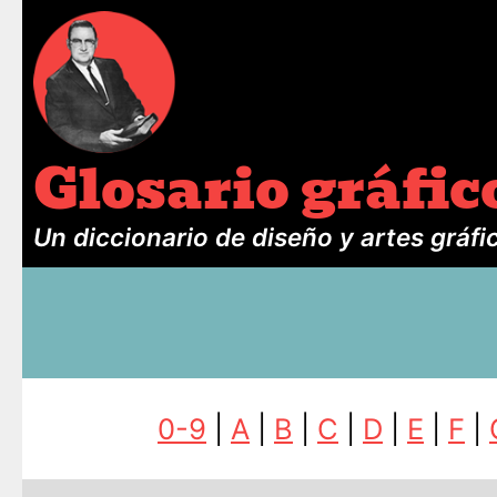
Glosario gráfic
Un diccionario de diseño y artes gráfi
0-9
|
A
|
B
|
C
|
D
|
E
|
F
|