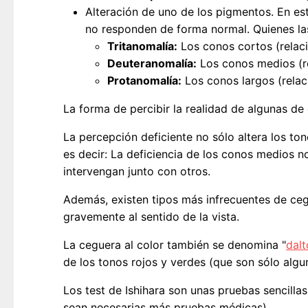
Alteración de uno de los pigmentos. En est
no responden de forma normal. Quienes l
Tritanomalía:
Los conos cortos (relac
Deuteranomalía:
Los conos medios (re
Protanomalía:
Los conos largos (relac
La forma de percibir la realidad de algunas de 
La percepción deficiente no sólo altera los to
es decir: La deficiencia de los conos medios n
intervengan junto con otros.
Además, existen tipos más infrecuentes de ce
gravemente al sentido de la vista.
La ceguera al color también se denomina "
dal
de los tonos rojos y verdes (que son sólo algu
Los test de Ishihara son unas pruebas sencill
sean necesarias más pruebas médicas).