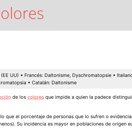
colores
s (EE UU)
• Francés:
Daltonisme, Dyschromatopsie
• Italian
cromatopsia
• Catalán:
Daltonisme
pción
de los
colores
que impide a quien la padece distingu
r lo que el porcentaje de personas que lo sufren o evidenci
os). Su incidencia es mayor en poblaciones de origen eur