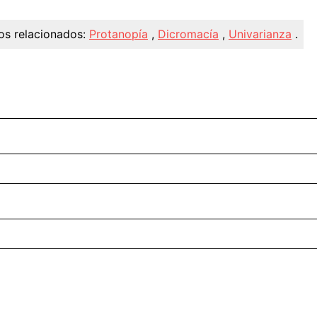
os relacionados:
Protanopía
,
Dicromacía
,
Univarianza
.