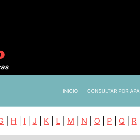
o
cas
INICIO
CONSULTAR POR AP
G
|
H
|
I
|
J
|
K
|
L
|
M
|
N
|
O
|
P
|
Q
|
R