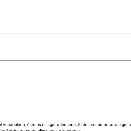
vocabulario, éste es el lugar adecuado. Si desea contactar o alguna ot
las Software) serán eliminados o ignorados.