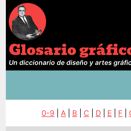
Glosario gráfic
Un diccionario de diseño y artes gráfi
0-9
|
A
|
B
|
C
|
D
|
E
|
F
|