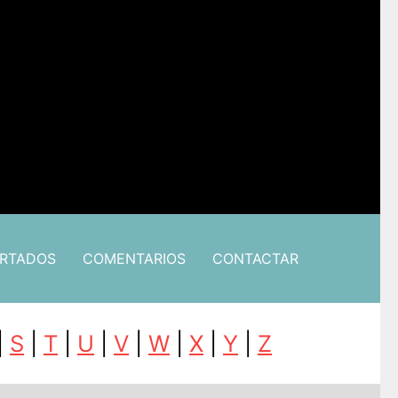
ARTADOS
COMENTARIOS
CONTACTAR
|
S
|
T
|
U
|
V
|
W
|
X
|
Y
|
Z