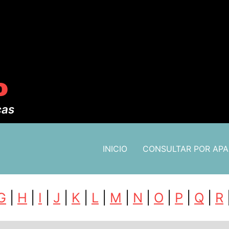
o
cas
INICIO
CONSULTAR POR AP
G
|
H
|
I
|
J
|
K
|
L
|
M
|
N
|
O
|
P
|
Q
|
R