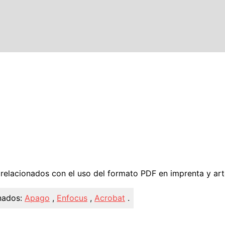
e
elacionados con el uso del formato PDF en imprenta y arte
nados:
Apago
,
Enfocus
,
Acrobat
.