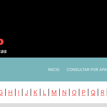
o
cas
INICIO
CONSULTAR POR AP
G
|
H
|
I
|
J
|
K
|
L
|
M
|
N
|
O
|
P
|
Q
|
R