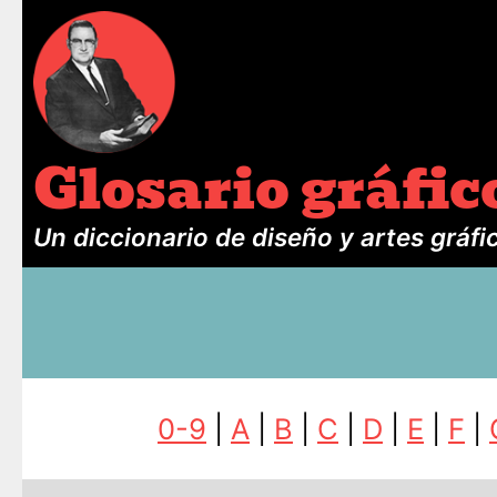
Glosario gráfic
Un diccionario de diseño y artes gráfi
0-9
|
A
|
B
|
C
|
D
|
E
|
F
|