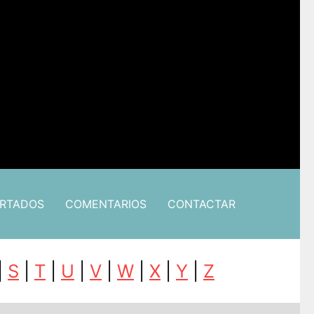
ARTADOS
COMENTARIOS
CONTACTAR
|
S
|
T
|
U
|
V
|
W
|
X
|
Y
|
Z