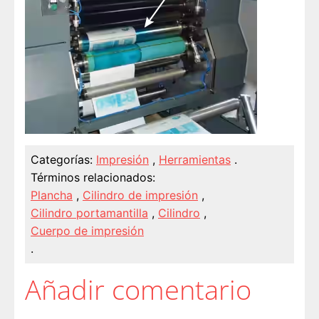
Categorías:
Impresión
,
Herramientas
.
Términos relacionados:
Plancha
,
Cilindro de impresión
,
Cilindro portamantilla
,
Cilindro
,
Cuerpo de impresión
.
Añadir comentario